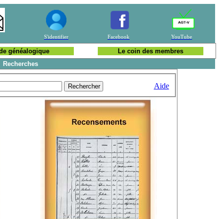
S'identifier
Facebook
YouTube
de généalogique
Le coin des membres
Recherches
Aide
Rechercher