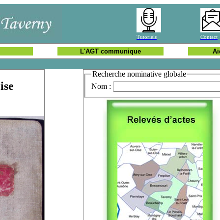
Tutoriels
Contact
L'AGT communique
Ai
Recherche nominative globale
ise
Nom :